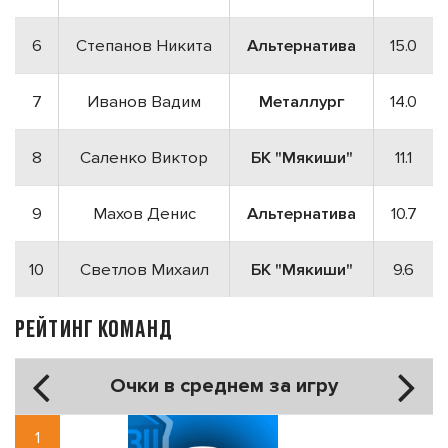
6
Степанов Никита
Альтернатива
15.0
7
Иванов Вадим
Металлург
14.0
8
Саленко Виктор
БК "Мякиши"
11.1
9
Махов Денис
Альтернатива
10.7
10
Светлов Михаил
БК "Мякиши"
9.6
РЕЙТИНГ КОМАНД
Очки в среднем за игру
1