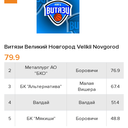
Витязи
Великий Новгород
Velikii Novgorod
79.9
Металлург АО
2
Боровичи
76.9
"БКО"
Малая
3
БК "Альтернатива"
67.4
Вишера
4
Валдай
Валдай
51.4
5
БК "Мякиши"
Боровичи
48.8