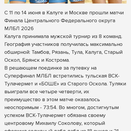
С 11 по 14 июня в Калуге и Москве прошли матчи
Финала Центрального Федерального округа
МЛБЛ 2026
Калуга принимала мужской турнир из 8 команд.
География участников получилась максимально
обширной: Тамбов, Рязань, Тула, Калуга, Старый
Оскол, Брянск и Кострома.
В решающем поединке за путевку на
Суперфинал МЛБЛ встретились тульская ВСК-
Тулачермет и «БОШЕ» из Старого Оскола. Туляки
выиграли все четыре четверти, их
преимущество в этом матче оказалось
неоспоримым - 73:54. Во многом, достигнутым
успехом ВСК-Тулачермет обязана своему
центровому Михаилу Соколову, который
оформил солидный дабл-дабл из 18 очков и 21